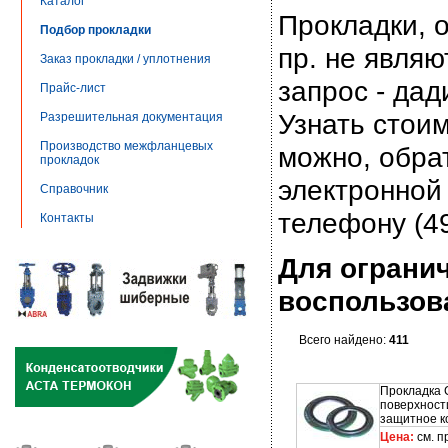
Каталог
Прокладки, 
Подбор прокладки
пр. не являю
Заказ прокладки / уплотнения
запрос - да
Прайс-лист
Узнать стои
Разрешительная документация
Производство межфланцевых
можно, обра
прокладок
электронной
Справочник
телефону (49
Контакты
Для ограни
воспользов
Всего найдено:
411
Прокладка 
поверхност
защитное к
Цена:
см. п